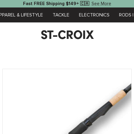
See More
Fast FREE Shipping $149+ 🇨🇦
PPAREL & LIFESTYLE
TACKLE
ELECTRONICS
RODS |
ST-CROIX