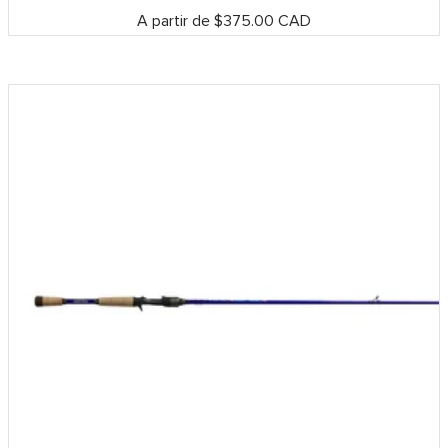
Prix
A partir de $375.00 CAD
de
vente