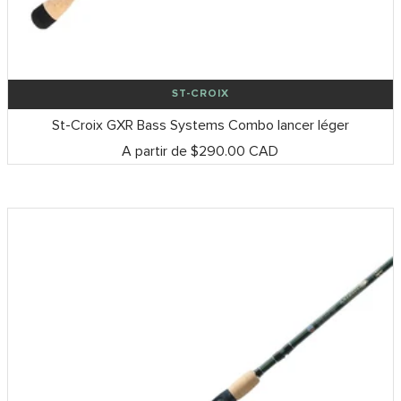
ST-CROIX
St-Croix GXR Bass Systems Combo lancer léger
Prix
A partir de $290.00 CAD
de
vente