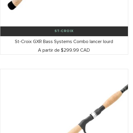
ST-CROIX
St-Croix GXR Bass Systems Combo lancer lourd
Prix
A partir de $299.99 CAD
de
vente