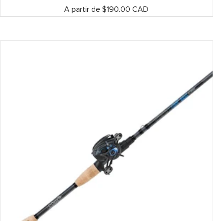
Prix
A partir de $190.00 CAD
de
vente