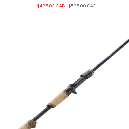
Prix
Prix
$425.00 CAD
$525.00 CAD
de
normal
vente