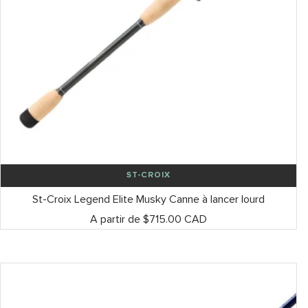
ST-CROIX
St-Croix Legend Elite Musky Canne à lancer lourd
Prix
A partir de $715.00 CAD
de
vente