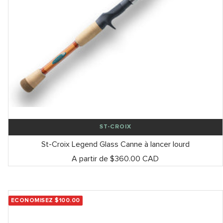
ST-CROIX
St-Croix Legend Glass Canne à lancer lourd
Prix
A partir de $360.00 CAD
de
vente
ECONOMISEZ $100.00