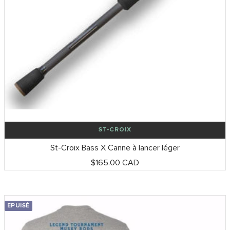
ST-CROIX
St-Croix Bass X Canne à lancer léger
Prix
$165.00 CAD
de
vente
EPUISÉ