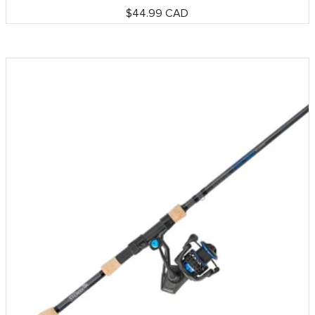
Prix
$44.99 CAD
de
vente