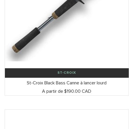
ST-CROIX
St-Croix Black Bass Canne à lancer lourd
Prix
A partir de $190.00 CAD
de
vente