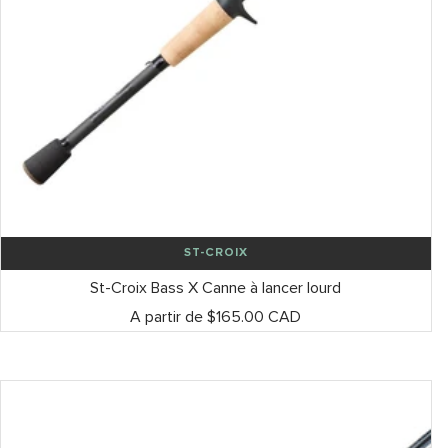
ST-CROIX
St-Croix Bass X Canne à lancer lourd
Prix
A partir de $165.00 CAD
de
vente