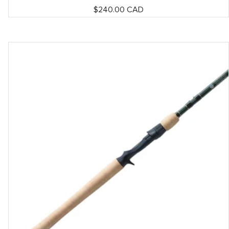
Prix
$240.00 CAD
de
vente