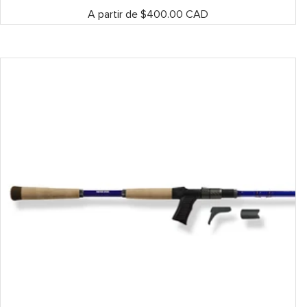
Prix
A partir de $400.00 CAD
de
vente