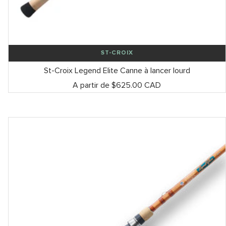
ST-CROIX
St-Croix Legend Elite Canne à lancer lourd
Prix
A partir de $625.00 CAD
de
vente