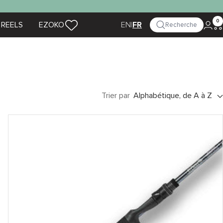
0
 REELS
EZOKO
|
EN
Recherche
FR
Trier par
Alphabétique, de A à Z