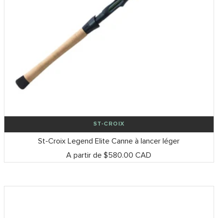
ST-CROIX
St-Croix Legend Elite Canne à lancer léger
Prix
A partir de $580.00 CAD
de
vente